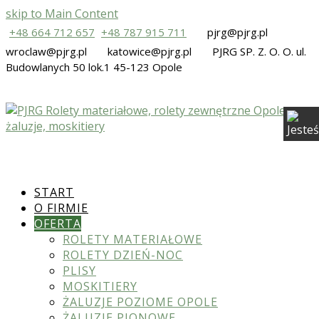
skip to Main Content
+48 664 712 657
+48 787 915 711
pjrg@pjrg.pl
wroclaw@pjrg.pl
katowice@pjrg.pl
PJRG SP. Z. O. O. ul.
Budowlanych 50 lok.1 45-123 Opole
START
O FIRMIE
OFERTA
ROLETY MATERIAŁOWE
ROLETY DZIEŃ-NOC
PLISY
MOSKITIERY
ŻALUZJE POZIOME OPOLE
ŻALUZJE PIONOWE