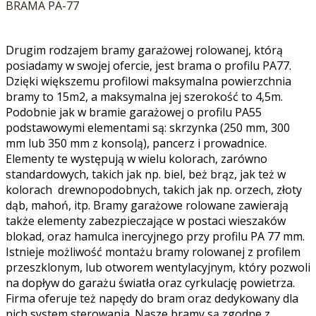
BRAMA PA-77
Drugim rodzajem bramy garażowej rolowanej, którą
posiadamy w swojej ofercie, jest brama o profilu PA77.
Dzięki większemu profilowi maksymalna powierzchnia
bramy to 15m2, a maksymalna jej szerokość to 4,5m.
Podobnie jak w bramie garażowej o profilu PA55
podstawowymi elementami są: skrzynka (250 mm, 300
mm lub 350 mm z konsolą), pancerz i prowadnice.
Elementy te występują w wielu kolorach, zarówno
standardowych, takich jak np. biel, beż brąz, jak też w
kolorach drewnopodobnych, takich jak np. orzech, złoty
dąb, mahoń, itp. Bramy garażowe rolowane zawierają
także elementy zabezpieczające w postaci wieszaków
blokad, oraz hamulca inercyjnego przy profilu PA 77 mm.
Istnieje możliwość montażu bramy rolowanej z profilem
przeszklonym, lub otworem wentylacyjnym, który pozwoli
na dopływ do garażu światła oraz cyrkulację powietrza.
Firma oferuje też napędy do bram oraz dedykowany dla
nich system sterowania. Nasze bramy są zgodne z